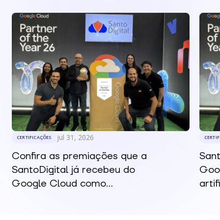
jul 31, 2026
CERTIFICAÇÕES
CERTI
Confira as premiações que a
Sant
SantoDigital já recebeu do
Goog
Google Cloud como...
arti