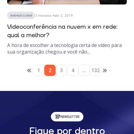
3
minutos
abr 2, 2019
GOOGLE CLOUD
Videoconferência na nuvem x em rede:
qual a melhor?
A hora de escolher a tecnologia certa de vídeo para
sua organização chegou e você não...
1
2
3
4
…
132
NEWSLETTER
Fique por dentro