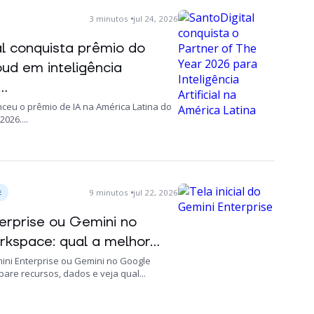
3
minutos
jul 24, 2026
al conquista prêmio do
ud em inteligência
..
nceu o prêmio de IA na América Latina do
026....
9
minutos
jul 22, 2026
E
erprise ou Gemini no
kspace: qual a melhor...
ini Enterprise ou Gemini no Google
re recursos, dados e veja qual...