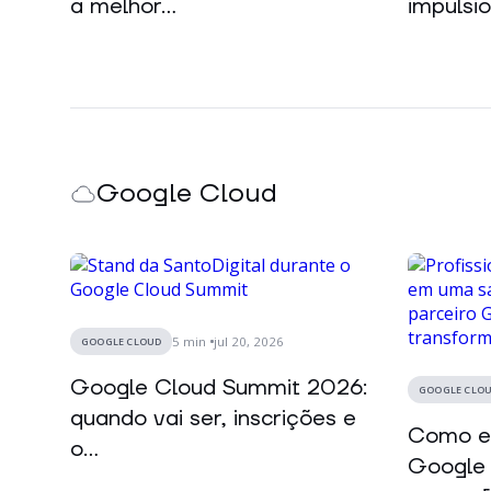
a melhor...
impulsio
Google Cloud
5
min
jul 20, 2026
GOOGLE CLOUD
Google Cloud Summit 2026:
GOOGLE CLO
quando vai ser, inscrições e
Como es
o...
Google 