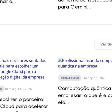
nar a...
para Gemini...
Ver tu
6
min
jun 1, 2026
GOOGLE CLOUD
Computação quântica
10
min
jul 15, 2026
UD
empresas: o que é e 
colher o parceiro
ela...
Cloud para acelerar