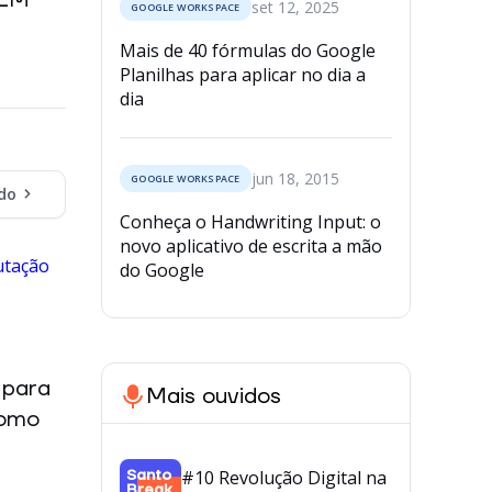
set 12, 2025
GOOGLE WORKSPACE
Mais de 40 fórmulas do Google
Planilhas para aplicar no dia a
dia
jun 18, 2015
GOOGLE WORKSPACE
do
Conheça o Handwriting Input: o
novo aplicativo de escrita a mão
do Google
 para
Mais ouvidos
como
Santo
#10 Revolução Digital na
Break