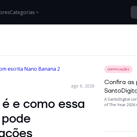
ores
Categorias
Segurança
Santo Vídeos
Estratégias para proteção de dados, gestão de acessos e
Explore o universo digital atr
segurança digital.
Tech Insights
CERTIFICAÇÕES
Conteúdos, tendências e novidades sobre tecnologia,
inovação e transformação digital no mercado
Confira as
corporativo.
ago 6, 2026
SantoDigita
Certificações
 é e como essa
A SantoDigital c
Informações e treinamentos sobre certificações Google e
of The Year 2026 e
desenvolvimento técnico.
l pode
iações