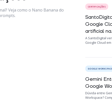
CERTIFICAÇÕES
onal? Veja como o Nano Banana do
prompts.
SantoDigit
Google Clo
artificial na.
A SantoDigital ve
Google Cloud em 2
GOOGLE WORKSPAC
Gemini Ent
Google Wor
Dúvida entre Gem
Workspace? Compa