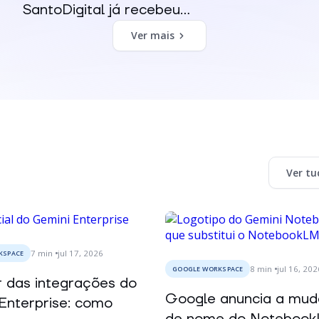
SantoDigital já recebeu...
Ver mais
Ver tu
7
min
jul 17, 2026
KSPACE
8
min
jul 16, 20
GOOGLE WORKSPACE
 das integrações do
Google anuncia a mu
Enterprise: como
de nome do Noteboo