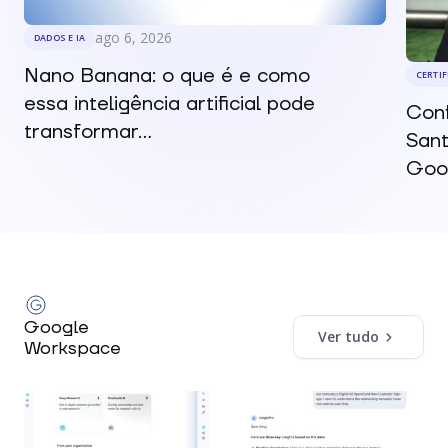
ago 6, 2026
DADOS E IA
Nano Banana: o que é e como
CERTI
essa inteligência artificial pode
Conf
transformar...
Sant
Goog
Google
Ver tudo
Workspace