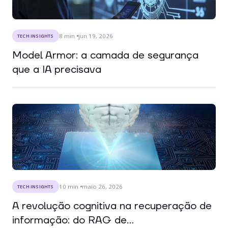
8
min
jun 19, 2026
TECH INSIGHTS
Model Armor: a camada de segurança
que a IA precisava
10
min
maio 26, 2026
TECH INSIGHTS
A revolução cognitiva na recuperação de
informação: do RAG de...