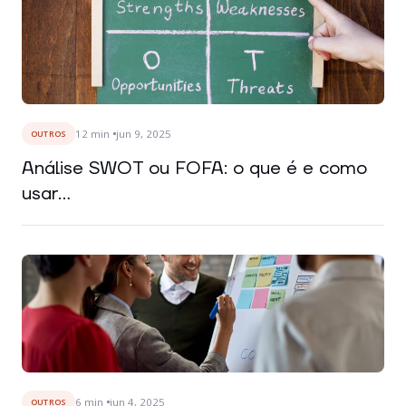
12
min
jun 9, 2025
OUTROS
Análise SWOT ou FOFA: o que é e como
usar...
6
min
jun 4, 2025
OUTROS