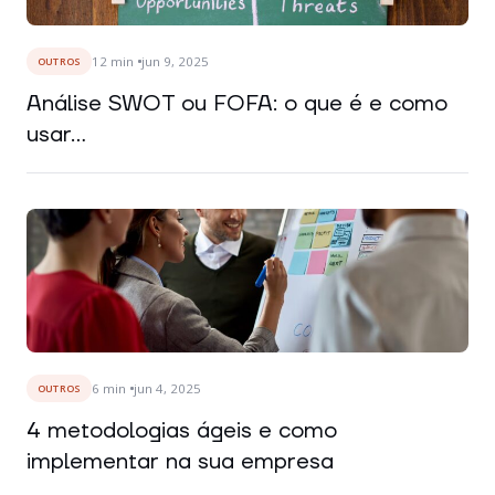
12
min
jun 9, 2025
OUTROS
Análise SWOT ou FOFA: o que é e como
usar...
6
min
jun 4, 2025
OUTROS
4 metodologias ágeis e como
implementar na sua empresa