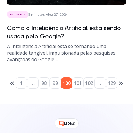
8
minutos
dez 27, 2024
DADOS E IA
Como a Inteligência Artificial está sendo
usada pelo Google?
A Inteligência Artificial está se tornando uma
realidade tangível, impulsionada pelas pesquisas
avançadas do Google....
1
…
98
99
100
101
102
…
129
MÍDIAS