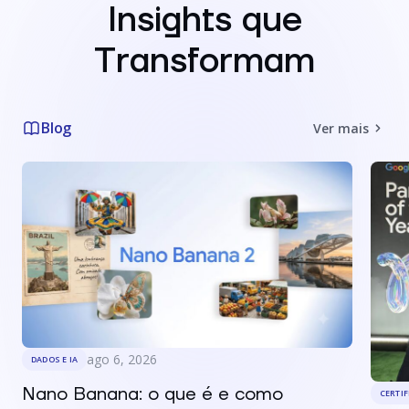
Insights que
Transformam
Blog
Ver mais
ago 6, 2026
DADOS E IA
Nano Banana: o que é e como
CERTI