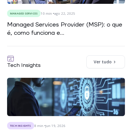
10
min
ago 22, 2025
MANAGED SERVICES
Managed Services Provider (MSP): o que
é, como funciona e...
Ver tudo
Tech Insights
8
min
jun 19, 2026
TECH INSIGHTS