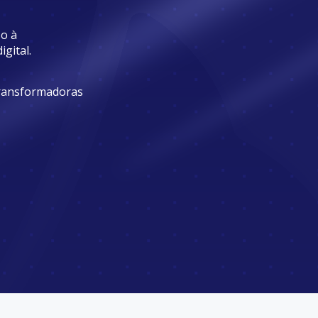
o à
gital.
transformadoras