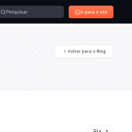
Ir para o site
Managed Services
Voltar para o Blog
Serviços gerenciados para monitoramento e suporte de
avés da nossa série de vídeos e webinars exclusivo.
ambientes de tecnologia.
SantoiD
Identidade digital, autenticação e gestão de acessos em
ambientes corporativos.
Outros
Temas diversos relacionados à tecnologia, inovação,
negócios e conteúdos institucionais.
A - Z