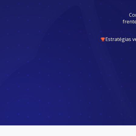
Co
frent
Estratégias 