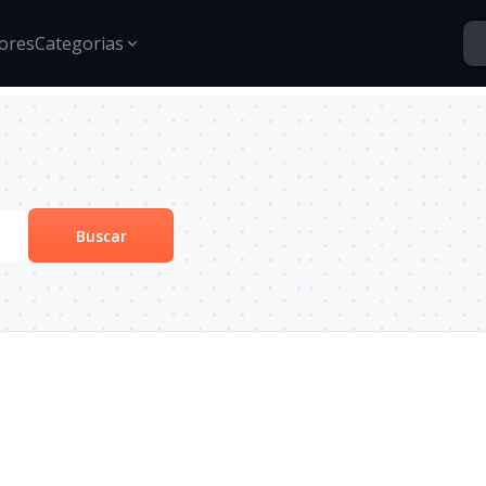
ores
Categorias
Segurança
Santo Vídeos
Estratégias para proteção de dados, gestão de acessos e
Explore o universo digital atr
segurança digital.
Buscar
Tech Insights
Conteúdos, tendências e novidades sobre tecnologia,
inovação e transformação digital no mercado
corporativo.
Certificações
Informações e treinamentos sobre certificações Google e
desenvolvimento técnico.